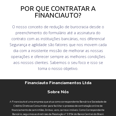
POR QUE CONTRATAR A
FINANCIAUTO?
O nosso conceito de redução de burocracia desde o
preenchimento do formulário até a assinatura do
contrato com as instituições bancárias, nos diferencia!
Segurança e agilidade são fatores que nos movem cada
dia com a insistente missão de melhorar as nossas
operações e oferecer sempre as melhores condições
aos nossos clientes. Sabemos o seu foco e isso se
torna o nosso objetivo.
Financiauto Financiamentos Ltda
Sobre Nós
A Financiauto é uma empresa que atua como correspondente Bancário e Sociedade de
Crédito Direto ao Consumidor para facilitar o processo de contratação online de
financiamento de caminhões, ônibus, vans, carros e imóveis. Como Correspondente
Bancário, seguimos as diretrizes da Resolução nº 3.954 do Banco Central do Brasil.