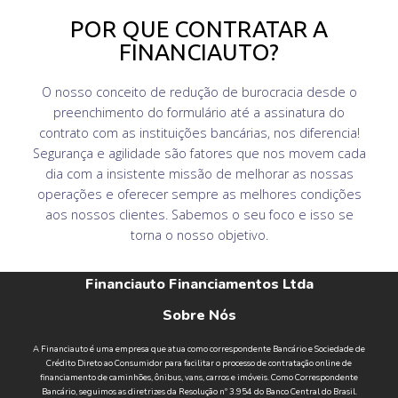
POR QUE CONTRATAR A
FINANCIAUTO?
O nosso conceito de redução de burocracia desde o
preenchimento do formulário até a assinatura do
contrato com as instituições bancárias, nos diferencia!
Segurança e agilidade são fatores que nos movem cada
dia com a insistente missão de melhorar as nossas
operações e oferecer sempre as melhores condições
aos nossos clientes. Sabemos o seu foco e isso se
torna o nosso objetivo.
Financiauto Financiamentos Ltda
Sobre Nós
A Financiauto é uma empresa que atua como correspondente Bancário e Sociedade de
Crédito Direto ao Consumidor para facilitar o processo de contratação online de
financiamento de caminhões, ônibus, vans, carros e imóveis. Como Correspondente
Bancário, seguimos as diretrizes da Resolução nº 3.954 do Banco Central do Brasil.